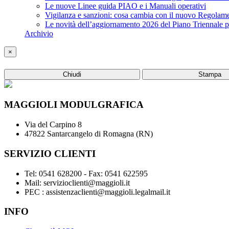
Le nuove Linee guida PIAO e i Manuali operativi
Vigilanza e sanzioni: cosa cambia con il nuovo Regola
Le novità dell’aggiornamento 2026 del Piano Triennale p
Archivio
×
Chiudi
Stampa
MAGGIOLI MODULGRAFICA
Via del Carpino 8
47822 Santarcangelo di Romagna (RN)
SERVIZIO CLIENTI
Tel: 0541 628200 - Fax: 0541 622595
Mail: servizioclienti@maggioli.it
PEC : assistenzaclienti@maggioli.legalmail.it
INFO