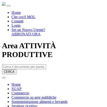
Home
Che cos'è MOL
Contatti
Login
Sei un Nuovo Utente?
ABBONATI ORA
Area ATTIVITÀ
PRODUTTIVE
CERCA
Home
SUAP
Commercio
Commercio su aree pubbliche
Somministrazione alimenti e bevande
Strutture ricettive