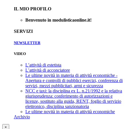
IL MIO PROFILO
Benvenuto in modulisticaonline.it!
SERVIZI
NEWSLETTER
VIDEO
L’attività di estetista
L’attività di acconciatore
Le ultime novità in materia di attività economiche -
Apertura e controlli di pubblici esercizi, conferenza di
servizi, mezzi pubblicitari, armi e sicurezza
NCC e taxi: la disciplina ex L. n.21/1992 e la relativa
giurisprudenza: conferimento di autorizzazioni e
licenze, sostituto alla guida, RENT, foglio di servizio
elettronico, disciplina sanzionatoria
Le ultime novità in materia di attività economiche
Archivio
×