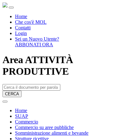
Home
Che cos'è MOL
Contatti
Login
Sei un Nuovo Utente?
ABBONATI ORA
Area ATTIVITÀ
PRODUTTIVE
CERCA
Home
SUAP
Commercio
Commercio su aree pubbliche
Somministrazione alimenti e bevande
Strutture ricettive