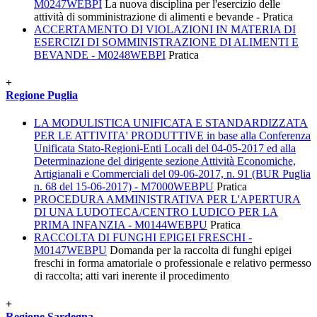
M0247WEBPI
La nuova disciplina per l'esercizio delle
attività di somministrazione di alimenti e bevande - Pratica
ACCERTAMENTO DI VIOLAZIONI IN MATERIA DI
ESERCIZI DI SOMMINISTRAZIONE DI ALIMENTI E
BEVANDE - M0248WEBPI
Pratica
+
Regione Puglia
LA MODULISTICA UNIFICATA E STANDARDIZZATA
PER LE ATTIVITA' PRODUTTIVE in base alla Conferenza
Unificata Stato-Regioni-Enti Locali del 04-05-2017 ed alla
Determinazione del dirigente sezione Attività Economiche,
Artigianali e Commerciali del 09-06-2017, n. 91 (BUR Puglia
n. 68 del 15-06-2017) - M7000WEBPU
Pratica
PROCEDURA AMMINISTRATIVA PER L'APERTURA
DI UNA LUDOTECA/CENTRO LUDICO PER LA
PRIMA INFANZIA - M0144WEBPU
Pratica
RACCOLTA DI FUNGHI EPIGEI FRESCHI -
M0147WEBPU
Domanda per la raccolta di funghi epigei
freschi in forma amatoriale o professionale e relativo permesso
di raccolta; atti vari inerente il procedimento
+
Regione Sardegna