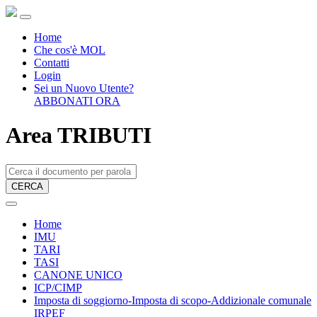
Home
Che cos'è MOL
Contatti
Login
Sei un Nuovo Utente?
ABBONATI ORA
Area TRIBUTI
CERCA
Home
IMU
TARI
TASI
CANONE UNICO
ICP/CIMP
Imposta di soggiorno-Imposta di scopo-Addizionale comunale
IRPEF