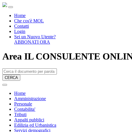
Home
Che cos'è MOL
Contatti
Login
Sei un Nuovo Utente?
ABBONATI ORA
Area IL CONSULENTE ONLI
CERCA
Home
Amministrazione
Personale
Contabilita'
Tributi
Appalti pubblici
Edilizia ed Urbanistica
Servizi demografici