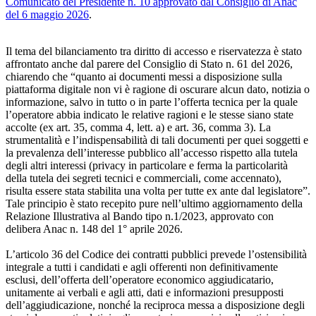
Comunicato del Presidente n. 10 approvato dal Consiglio di Anac
del 6 maggio 2026
.
Il tema del bilanciamento tra diritto di accesso e riservatezza è stato
affrontato anche dal parere del Consiglio di Stato n. 61 del 2026,
chiarendo che “quanto ai documenti messi a disposizione sulla
piattaforma digitale non vi è ragione di oscurare alcun dato, notizia o
informazione, salvo in tutto o in parte l’offerta tecnica per la quale
l’operatore abbia indicato le relative ragioni e le stesse siano state
accolte (ex art. 35, comma 4, lett. a) e art. 36, comma 3). La
strumentalità e l’indispensabilità di tali documenti per quei soggetti e
la prevalenza dell’interesse pubblico all’accesso rispetto alla tutela
degli altri interessi (privacy in particolare e ferma la particolarità
della tutela dei segreti tecnici e commerciali, come accennato),
risulta essere stata stabilita una volta per tutte ex ante dal legislatore”.
Tale principio è stato recepito pure nell’ultimo aggiornamento della
Relazione Illustrativa al Bando tipo n.1/2023, approvato con
delibera Anac n. 148 del 1° aprile 2026.
L’articolo 36 del Codice dei contratti pubblici prevede l’ostensibilità
integrale a tutti i candidati e agli offerenti non definitivamente
esclusi, dell’offerta dell’operatore economico aggiudicatario,
unitamente ai verbali e agli atti, dati e informazioni presupposti
dell’aggiudicazione, nonché la reciproca messa a disposizione degli