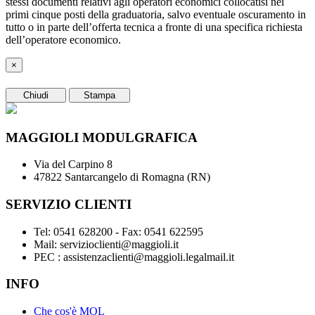
stessi documenti relativi agli operatori economici collocatisi nei
primi cinque posti della graduatoria, salvo eventuale oscuramento in
tutto o in parte dell’offerta tecnica a fronte di una specifica richiesta
dell’operatore economico.
×
Chiudi
Stampa
MAGGIOLI MODULGRAFICA
Via del Carpino 8
47822 Santarcangelo di Romagna (RN)
SERVIZIO CLIENTI
Tel: 0541 628200 - Fax: 0541 622595
Mail: servizioclienti@maggioli.it
PEC : assistenzaclienti@maggioli.legalmail.it
INFO
Che cos'è MOL