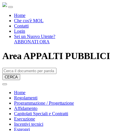
Home
Che cos'è MOL
Contatti
Login
Sei un Nuovo Utente?
ABBONATI ORA
Area APPALTI PUBBLICI
CERCA
Home
Regolamenti
Programmazione / Progettazione
Affidamento
Capitolati Speciali e Contratti
Esecuzione
Incentivi tecnici
Espropri