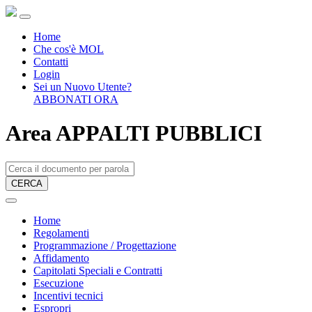
Home
Che cos'è MOL
Contatti
Login
Sei un Nuovo Utente?
ABBONATI ORA
Area APPALTI PUBBLICI
CERCA
Home
Regolamenti
Programmazione / Progettazione
Affidamento
Capitolati Speciali e Contratti
Esecuzione
Incentivi tecnici
Espropri