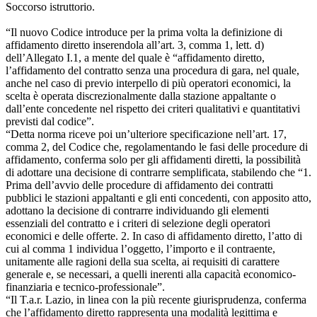
Soccorso istruttorio.
“Il nuovo Codice introduce per la prima volta la definizione di
affidamento diretto inserendola all’art. 3, comma 1, lett. d)
dell’Allegato I.1, a mente del quale è “affidamento diretto,
l’affidamento del contratto senza una procedura di gara, nel quale,
anche nel caso di previo interpello di più operatori economici, la
scelta è operata discrezionalmente dalla stazione appaltante o
dall’ente concedente nel rispetto dei criteri qualitativi e quantitativi
previsti dal codice”.
“Detta norma riceve poi un’ulteriore specificazione nell’art. 17,
comma 2, del Codice che, regolamentando le fasi delle procedure di
affidamento, conferma solo per gli affidamenti diretti, la possibilità
di adottare una decisione di contrarre semplificata, stabilendo che “1.
Prima dell’avvio delle procedure di affidamento dei contratti
pubblici le stazioni appaltanti e gli enti concedenti, con apposito atto,
adottano la decisione di contrarre individuando gli elementi
essenziali del contratto e i criteri di selezione degli operatori
economici e delle offerte. 2. In caso di affidamento diretto, l’atto di
cui al comma 1 individua l’oggetto, l’importo e il contraente,
unitamente alle ragioni della sua scelta, ai requisiti di carattere
generale e, se necessari, a quelli inerenti alla capacità economico-
finanziaria e tecnico-professionale”.
“Il T.a.r. Lazio, in linea con la più recente giurisprudenza, conferma
che l’affidamento diretto rappresenta una modalità legittima e