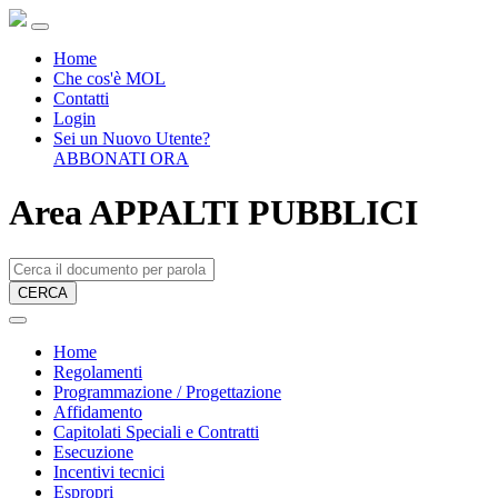
Home
Che cos'è MOL
Contatti
Login
Sei un Nuovo Utente?
ABBONATI ORA
Area APPALTI PUBBLICI
CERCA
Home
Regolamenti
Programmazione / Progettazione
Affidamento
Capitolati Speciali e Contratti
Esecuzione
Incentivi tecnici
Espropri