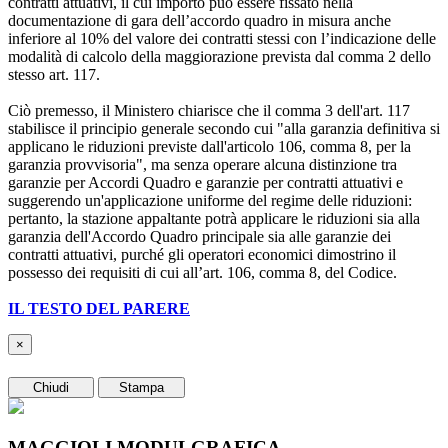
contratti attuativi, il cui importo può essere fissato nella
documentazione di gara dell’accordo quadro in misura anche
inferiore al 10% del valore dei contratti stessi con l’indicazione delle
modalità di calcolo della maggiorazione prevista dal comma 2 dello
stesso art. 117.
Ciò premesso, il Ministero chiarisce che il comma 3 dell'art. 117
stabilisce il principio generale secondo cui "alla garanzia definitiva si
applicano le riduzioni previste dall'articolo 106, comma 8, per la
garanzia provvisoria", ma senza operare alcuna distinzione tra
garanzie per Accordi Quadro e garanzie per contratti attuativi e
suggerendo un'applicazione uniforme del regime delle riduzioni:
pertanto, la stazione appaltante potrà applicare le riduzioni sia alla
garanzia dell'Accordo Quadro principale sia alle garanzie dei
contratti attuativi, purché gli operatori economici dimostrino il
possesso dei requisiti di cui all’art. 106, comma 8, del Codice.
IL TESTO DEL PARERE
×
Chiudi
Stampa
MAGGIOLI MODULGRAFICA