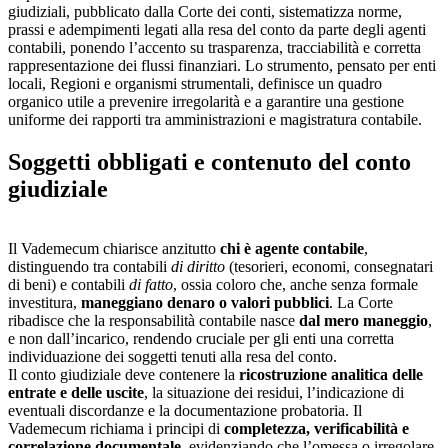
giudiziali, pubblicato dalla Corte dei conti, sistematizza norme,
prassi e adempimenti legati alla resa del conto da parte degli agenti
contabili, ponendo l’accento su trasparenza, tracciabilità e corretta
rappresentazione dei flussi finanziari. Lo strumento, pensato per enti
locali, Regioni e organismi strumentali, definisce un quadro
organico utile a prevenire irregolarità e a garantire una gestione
uniforme dei rapporti tra amministrazioni e magistratura contabile.
Soggetti obbligati e contenuto del conto
giudiziale
Il Vademecum chiarisce anzitutto
chi è agente contabile
,
distinguendo tra contabili
di diritto
(tesorieri, economi, consegnatari
di beni) e contabili
di fatto
, ossia coloro che, anche senza formale
investitura,
maneggiano denaro o valori pubblici
. La Corte
ribadisce che la responsabilità contabile nasce
dal mero maneggio
,
e non dall’incarico, rendendo cruciale per gli enti una corretta
individuazione dei soggetti tenuti alla resa del conto.
Il conto giudiziale deve contenere la
ricostruzione analitica delle
entrate e delle uscite
, la situazione dei residui, l’indicazione di
eventuali discordanze e la documentazione probatoria. Il
Vademecum richiama i principi di
completezza, verificabilità e
correlazione documentale
, evidenziando che l’omessa o irregolare