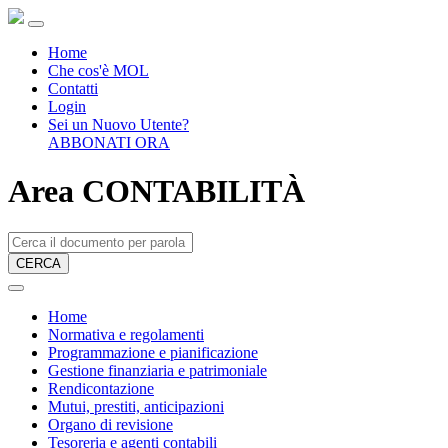
Home
Che cos'è MOL
Contatti
Login
Sei un Nuovo Utente?
ABBONATI ORA
Area CONTABILITÀ
CERCA
Home
Normativa e regolamenti
Programmazione e pianificazione
Gestione finanziaria e patrimoniale
Rendicontazione
Mutui, prestiti, anticipazioni
Organo di revisione
Tesoreria e agenti contabili