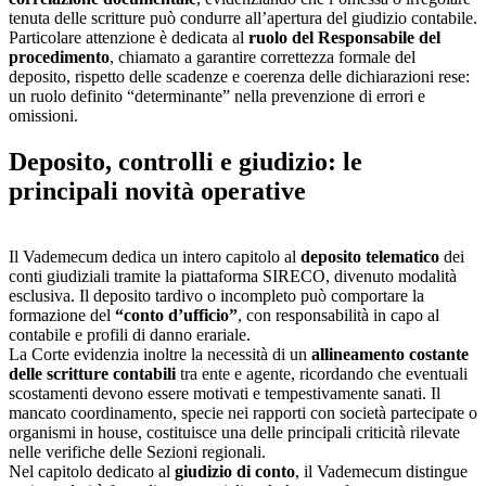
tenuta delle scritture può condurre all’apertura del giudizio contabile.
Particolare attenzione è dedicata al
ruolo del Responsabile del
procedimento
, chiamato a garantire correttezza formale del
deposito, rispetto delle scadenze e coerenza delle dichiarazioni rese:
un ruolo definito “determinante” nella prevenzione di errori e
omissioni.
Deposito, controlli e giudizio: le
principali novità operative
Il Vademecum dedica un intero capitolo al
deposito telematico
dei
conti giudiziali tramite la piattaforma SIRECO, divenuto modalità
esclusiva. Il deposito tardivo o incompleto può comportare la
formazione del
“conto d’ufficio”
, con responsabilità in capo al
contabile e profili di danno erariale.
La Corte evidenzia inoltre la necessità di un
allineamento costante
delle scritture contabili
tra ente e agente, ricordando che eventuali
scostamenti devono essere motivati e tempestivamente sanati. Il
mancato coordinamento, specie nei rapporti con società partecipate o
organismi in house, costituisce una delle principali criticità rilevate
nelle verifiche delle Sezioni regionali.
Nel capitolo dedicato al
giudizio di conto
, il Vademecum distingue