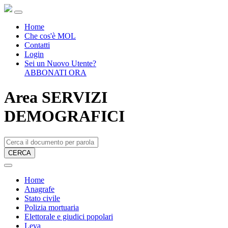
Home
Che cos'è MOL
Contatti
Login
Sei un Nuovo Utente?
ABBONATI ORA
Area SERVIZI
DEMOGRAFICI
CERCA
Home
Anagrafe
Stato civile
Polizia mortuaria
Elettorale e giudici popolari
Leva