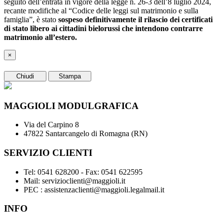
seguito dell’entrata in vigore della legge n. 26-3 dell’8 luglio 2024,
recante modifiche al “Codice delle leggi sul matrimonio e sulla
famiglia”, è stato
sospeso definitivamente il rilascio dei certificati
di stato libero ai cittadini bielorussi che intendono contrarre
matrimonio all’estero.
×
Chiudi
Stampa
MAGGIOLI MODULGRAFICA
Via del Carpino 8
47822 Santarcangelo di Romagna (RN)
SERVIZIO CLIENTI
Tel: 0541 628200 - Fax: 0541 622595
Mail: servizioclienti@maggioli.it
PEC : assistenzaclienti@maggioli.legalmail.it
INFO