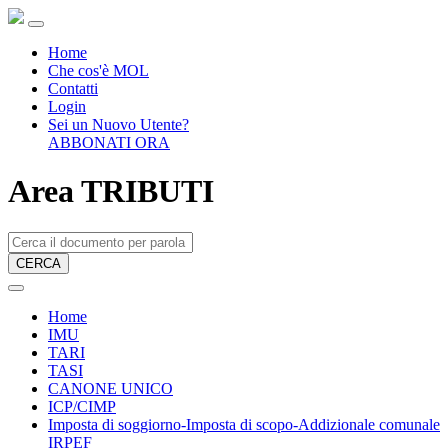
Home
Che cos'è MOL
Contatti
Login
Sei un Nuovo Utente?
ABBONATI ORA
Area TRIBUTI
CERCA
Home
IMU
TARI
TASI
CANONE UNICO
ICP/CIMP
Imposta di soggiorno-Imposta di scopo-Addizionale comunale
IRPEF