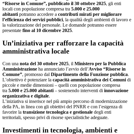
“Risorse in Comune”, pubblicato il 30 ottobre 2025
, gli enti
locali con popolazione compresa tra
5.000 e 25.000
abitanti
potranno accedere a
contributi mirati per migliorare
l’efficienza dei servizi pubblici
, la qualità degli ambienti di lavoro e
la valorizzazione del personale. Le domande potranno essere
presentate
fino al 10 dicembre 2025
.
Un’iniziativa per rafforzare la capacità
amministrativa locale
Con una
nota del 30 ottobre 2025
, il
Ministero per la Pubblica
Amministrazione
ha annunciato l’avvio dell’
Avviso “Risorse in
Comune”
, promosso dal
Dipartimento della Funzione pubblica
.
L’obiettivo è potenziare la
capacità amministrativa dei Comuni
di
piccole e medie dimensioni – quelli con popolazione compresa
tra
5.000 e 25.000 abitanti
– sostenendo interventi di
innovazione
organizzativa e digitale
.
L’iniziativa si inserisce nel più ampio percorso di modernizzazione
della PA, in linea con gli obiettivi del PNRR e con l’esigenza di
favorire la
transizione tecnologica e gestionale
degli enti
territoriali, spesso privi di risorse specialistiche adeguate.
Investimenti in tecnologia, ambienti e