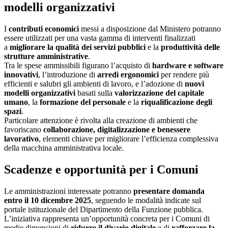
modelli organizzativi
I
contributi economici
messi a disposizione dal Ministero potranno
essere utilizzati per una vasta gamma di interventi finalizzati
a
migliorare la qualità dei servizi pubblici
e la
produttività delle
strutture amministrative
.
Tra le spese ammissibili figurano l’acquisto di
hardware e software
innovativi
, l’introduzione di
arredi ergonomici
per rendere più
efficienti e salubri gli ambienti di lavoro, e l’adozione di
nuovi
modelli organizzativi
basati sulla
valorizzazione del capitale
umano
, la
formazione del personale
e la
riqualificazione degli
spazi
.
Particolare attenzione è rivolta alla creazione di ambienti che
favoriscano
collaborazione, digitalizzazione e benessere
lavorativo
, elementi chiave per migliorare l’efficienza complessiva
della macchina amministrativa locale.
Scadenze e opportunità per i Comuni
Le amministrazioni interessate potranno
presentare domanda
entro il 10 dicembre 2025
, seguendo le modalità indicate sul
portale istituzionale del Dipartimento della Funzione pubblica.
L’iniziativa rappresenta un’opportunità concreta per i Comuni di
medie dimensioni di
ridurre il divario digitale
e di
rafforzare la